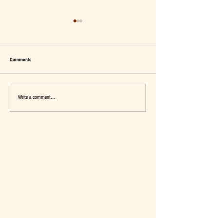
Comments
Write a comment...
เมื่อ Self-concept ถูกเติมเต็ม Fashion อาจ
แจ๊คผู้(เคย)ฆ่ายักษ์ในตลาด 
จะไม่ใช่คำตอบ
การ De-Marketing