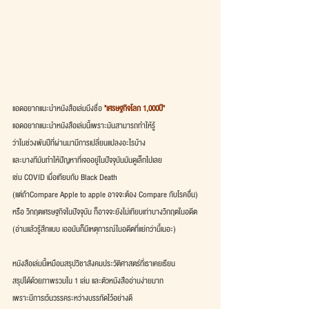
แอดอยากแนะนำหนังสือเล่มนึงชื่อ 
"เศรษฐกิจโลก 1,000ปี"
แอดอยากแนะนำหนังสือเล่มนี้เพราะมันสามารถทำให้รู้
ว่าในช่วงพันปีที่ผ่านมามีการเปลี่ยนแปลงอะไรบ้าง
และบางทีมันทำให้ปัญหาที่เจออยู่ในปัจจุบันมันดูเล็กไปเลย
เช่น COVID เมื่อเทียบกับ Black Death
(แต่ถ้าCompare Apple to apple อาจจะต้อง Compare กับโรคอื่น)
หรือ วิกฤตเศรษฐกิจในปัจจุบัน ก็อาจจะยังไม่เทียบเท่าบางวิกฤตในอดีต
(อ่านแล้วรู้สึกแบบ เออมันก็มีเหตุการณ์ในอดีตที่แย่กว่านี้เนอะ) 
หนังสือเล่มนี้เหมือนสรุปวิชาสังคมประวัติศาสตร์ที่เราเคยเรียน
สรุปได้ด้วยภาพรวมใน 1 เล่ม และตัวหนังสืออ่านง่ายมาก
เพราะมีการเว้นวรรคระหว่างบรรทัดไว้อย่างดี