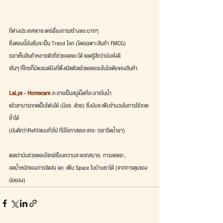
ที่ต่างประเทศเขาจะแคร์เรื่องการสร้างขยะมากๆ
ซึ่งตอนนี้มันเริ่มจะเป็น Trend โลก (โดยเฉพาะสินค้า FMCG)
เวลาเห็นสินค้าหลายตัวที่ช่วยลดขยะได้ แอดรู้สึกว่ามันเจ๋งดี
จริงๆ ที่ไทยก็มีแบรนด์นึงที่พึ่งเปิดตัวแล้วแอดชอบในไอเดียของสินค้า
LaLye - Homecare
 ละลายเป็นสบู่เม็ดที่ละลายในน้ำ
แล้วสามารถกดเป็นโฟมได้ (มีอย. ด้วย) ซึ่งมันจะเพิ่มจำนวนในการใช้ขวด
ซ้ำได้
(มันดีกว่าRefillแบบทั่วไป ที่มีโอกาสเลอะเทอะ เวลารีดน้ำยา)
แอดว่ามันช่วยตอบโจทย์เรื่องความสะดวกสบาย, การลดขยะ,
ลดน้ำหนักของการจัดส่ง และ เพิ่ม Space ในบ้านเราได้ (จากการตุนของ
น้อยลง)