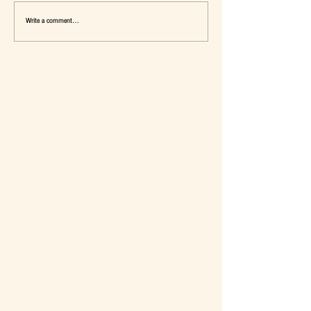
Write a comment...
เมื่อ Self-concept ถูกเติมเต็ม Fashion อาจ
แจ๊คผู้(เคย)ฆ่ายักษ์ในตลาด 
จะไม่ใช่คำตอบ
การ De-Marketing