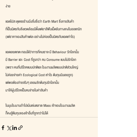
ง่าย 
แอดไปสะดุดเจอร้านนึงซึ่งชื่อว่า Earth Mart ซึ่งขายสินค้า
ที่เป็นมิตรกับสิ่งแวดล้อมมีตั้งแต่ยาสีฟันเม็ดยันกางเกงในออแกนิก
(แต่ราคาของสินค้าแต่ละอย่างไม่ค่อยเป็นมิตรกับแอดเท่าไร)
แอดเลยตกตะกอนได้ว่าการที่คนเราจะมี Behaviour รักโลกนั้น
มี Barrier และ Cost ที่สูงกว่า คน Consume แบบไม่รักโลก
(เพราะคนที่บริโภคแบบปกติและโรงงานผลิตแบบปกติส่วนใหญ่
ไม่ค่อยจ่ายค่า Ecological Cost เท่าไร ต้นทุนมันเลยถูก)
แต่พอต้องจ่ายจริงๆ เลยผลักต้นทุนรักโลกนั้น
มาให้ผู้บริโภคเป็นคนจ่ายในค่าสินค้า  
ในมุมโรงงานถ้าไปเน้นแข่งตลาด Mass เจ้าของโรงงานผลิต
ก็คงสู้ต้นทุนของเจ้าอื่นที่ถูกกว่าไม่ได้