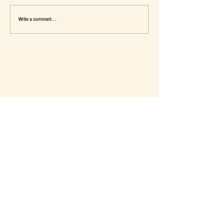
Write a comment...
เมื่อ Self-concept ถูกเติมเต็ม Fashion อาจ
แจ๊คผู้(เคย)ฆ่ายักษ์ในตลาด 
จะไม่ใช่คำตอบ
การ De-Marketing