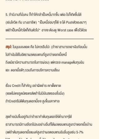
5. ถ้ามีงานที่มั่นคง ก็ทำให้กล้าเป็นหนี้มากขึ้น แต่อะไรก็เกิดขึ้นได้
(เช่นโควิด กับ บางอาชีพ) *เป็นหนี้อ่อนๆก็ดี จะได้ Pushตัวเองเบาๆ
แต่ถ้าเป็นหนี้หัวโตก็เกินตัวไป* อาจจะต้องดู Worst case เพื่อไว้ด้วย
สรุป: 
ในมุมมองแอด คือ ไม่ควรรีบโปะ (ถ้าเราสามารถเอาเงินก้อนนั้น
ไปทำเงินได้ในอัตราผลตอบแทนที่สูงกว่าดอกเบี้ยหนี้
ถึงแม้เรามีความสามารถในการผ่อน) แต่ควรจะmanageต้นทุนเงิน
และ ดอกเบี้ยดีๆ รวมถึงการบริหารความเสี่ยง 
เรื่อง Credit ก็สำคัญ อย่าผิดชำระเขาเด็ดขาด
(แอดไม่เคยรูดบัตรเครดิตถ้าไม่มีเงินสดรองชั้นนึง)
ถ้าCreditไม่ดีต้นทุนดอกเบี้ยจะสูงขึ้นมหาศาล
สุดท้ายมันขึ้นอยู่กับว่าถ้าเราทำต้นทุนดอกให้ต่ำมากๆได้
เราสามารถมีทางเลือกไปลงอย่างอื่นที่ได้ผลตอบแทนสูงกว่าดอกเบี้ยบ้าน
(แต่ถ้าต้นทุนดอกเบี้ยแบงค์สูงกว่าผลตอบแทนอันอื่นสูงเช่น 5-7%