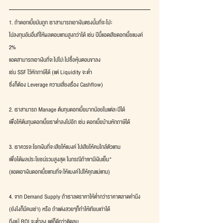
1. ถ้าดอกเบี้ยมันถูก เราสามารถเอาเงินตรงนั้นที่จะโปะ
ไปลงทุนอันอื่นที่ให้ผลตอบแทนสูงกว่าได้ เช่น ปีนี้แอดเสียดอกเบี้ยแบงค์ 
2%
แอดสามารถเอาเงินที่จะไปโปะไปซื้อหุ้นตอนขาลง
เช่น SSF ไว้หักภาษีได้ (แต่ Liquidity จะต่ำ
ซึ่งก็ต้อง Leverage ความเสี่ยงเรื่อง Cashflow)
2. เราสามารถ Manage ต้นทุนดอกเบี้ยมากน้อยในแต่ละปีได้
เพื่อให้ต้นทุนดอกเบี้ยเราต่ำลงไปอีก เช่น ดอกเบี้ยบ้านหักภาษีได้
3. เราควรจะโยกเงินที่จะเสียให้แบงค์ ไปเสียให้คนใกล้ตัวแทน
เพื่อได้ผลประโยชน์รวมสูงสุด ในกรณีถ้าเขามีเงินเย็น*
(แอดเอาเงินดอกเบี้ยแทนที่จะให้แบงค์ไปให้คุณแม่แทน)
4. จาก Demand Supply ถ้าเราลดราคาให้ต่ำกว่าราคาตลาดคำนึง
(ยังไงก็มีคนเช่า) หรือ ถ้าแต่งสวยๆก็ทำให้เทียบเท่าได้
ถึงแม้ ROI จะต่ำลง แต่ก็ดีกว่าติดลบ