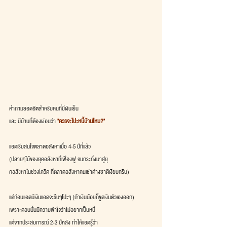
คำถามยอดฮิตสำหรับคนที่มีเงินเย็น
และ มีบ้านที่ต้องผ่อนว่า 
"ควรจะโปะหนี้บ้านไหม?"
แอดเริ่มสนใจตลาดอสังหาเมื่อ 4-5 ปีที่แล้ว
(ปลายๆไม้ของยุคอสังหาที่เฟื่องฟู จนกระทั่งมาสู่ยุ
คอสังหาในช่วงโควิด ที่ตลาดอสังหาคนเช่าต่างชาติเงียบกริบ)
แต่ก่อนแอดมีเงินแอดจะรีบๆโปะๆ (ถ้าเงินน้อยก็ขูดเงินตัวเองออก)
เพราะตอนนั้นมีความเข้าใจว่าไม่อยากเป็นหนี้
แต่จากประสบการณ์ 2-3 ปีหลัง ทำให้แอดรู้ว่า 