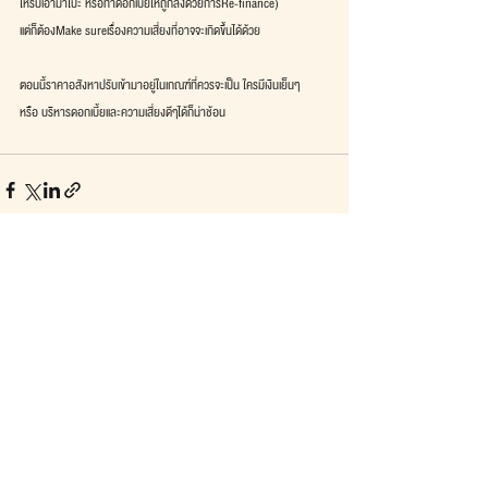
ให้รีบเอามาโปะ หรือทำดอกเบี้ยให้ถูกลงด้วยการRe-finance)
แต่ก็ต้องMake sureเรื่องความเสี่ยงที่อาจจะเกิดขึ้นได้ด้วย
ตอนนี้ราคาอสังหาปรับเข้ามาอยู่ในเกณฑ์ที่ควรจะเป็น ใครมีเงินเย็นๆ
หรือ บริหารดอกเบี้ยและความเสี่ยงดีๆได้ก็น่าช้อน
See All
Recent Posts