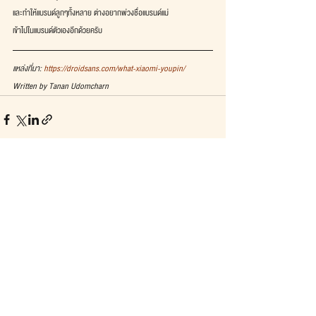
และทำให้แบรนด์ลูกๆทั้งหลาย ต่างอยากพ่วงชื่อแบรนด์แม่
เข้าไปในแบรนด์ตัวเองอีกด้วยครับ
แหล่งที่มา: 
https://droidsans.com/what-xiaomi-youpin/
Written by Tanan Udomcharn
See All
Recent Posts