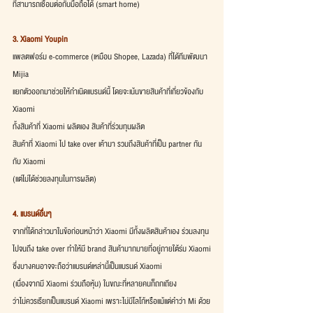
ที่สามารถเชื่อมต่อกับมือถือได้ (smart home)
3. Xiaomi Youpin
แพลตฟอร์ม e-commerce (เหมือน Shopee, Lazada) ที่ได้ทีมพัฒนา 
Mijia
แยกตัวออกมาช่วยให้กำเนิดแบรนด์นี้ โดยจะเน้นขายสินค้าที่เกี่ยวข้องกับ 
Xiaomi
ทั้งสินค้าที่ Xiaomi ผลิตเอง สินค้าที่ร่วมทุนผลิต
สินค้าที่ Xiaomi ไป take over เค้ามา รวมถึงสินค้าที่เป็น partner กัน
กับ Xiaomi
(แต่ไม่ได้ช่วยลงทุนในการผลิต)
4. แบรนด์อื่นๆ
จากที่ได้กล่าวมาในข้อก่อนหน้าว่า Xiaomi มีทั้งผลิตสินค้าเอง ร่วมลงทุน
ไปจนถึง take over ทำให้มี brand สินค้ามากมายที่อยู่ภายใต้ร่ม Xiaomi
ซึ่งบางคนอาจจะถือว่าแบรนด์เหล่านี้เป็นแบรนด์ Xiaomi
(เนื่องจากมี Xiaomi ร่วมถือหุ้น) ในขณะที่หลายคนก็ถกเถียง
ว่าไม่ควรเรียกเป็นแบรนด์ Xiaomi เพราะไม่มีโลโก้หรือแม้แต่คำว่า Mi ด้วย