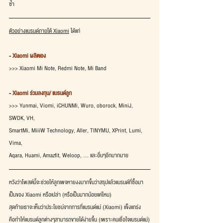
ซ้ำ
ตัวอย่างแบรนด์ภายใต้ Xiaomi
 ได้แก่
- 
Xiaomi ผลิตเอง
>>> Xiaomi Mi Note, Redmi Note, Mi Band
- 
Xiaomi ร่วมลงทุน/ แบรนด์ลูก
>>> Yunmai, Viomi, iCHUNMi, Wuro, oborock, MiniJ, 
SWDK, VH,
SmartMi, MiiiW Technology, Aller, TINYMU, XPrint, Lumi, 
Vima,
Aqara, Huami, Amazfit, Weloop, ... และอื่นๆอีกมากมาย
หวังว่าโพสต์นี้จะช่วยให้ลูกเพจหายงงมากขึ้นว่าสรุปแล้วแบรนด์ที่ซื้อมา
เป็นของ Xiaomi หรือเปล่า (หรือเป็นมากน้อยแค่ไหน)
สุดท้ายเราจะเห็นว่าประโยชน์จากการที่แบรนด์แม่ (Xiaomi) แข็งแกร่ง
คือทำให้แบรนด์ลูกต่างๆสามารถขายได้ง่ายขึ้น (เพราะคนเชื่อใจแบรนด์แม่)