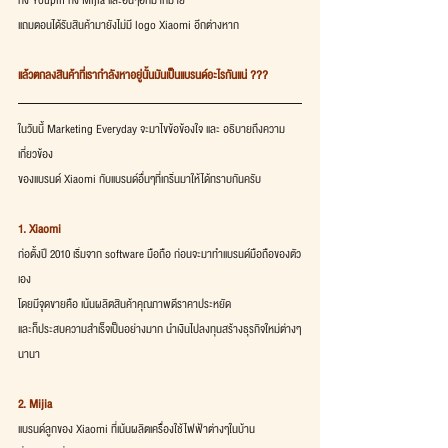
ทั้ง Youpin ทั้ง Mijia และอื่นๆอีกมากมาย
แถมตอนได้รับสินค้ามายังไม่มี logo Xiaomi อีกต่างหาก
แล้วตกลงสินค้าที่เรากำลังหาอยู่นั้นมันเป็นแบรนด์อะไรกันแน่ ???
ในวันนี้ Marketing Everyday จะมาไขข้อข้องใจ และ อธิบายถึงความ
เกี่ยวข้อง
ของแบรนด์ Xiaomi กับแบรนด์อื่นๆที่เกริ่นมาให้ได้ทราบกันครับ
1. Xiaomi
ก่อตั้งปี 2010 เริ่มจาก software มือถือ ก่อนจะมาทำแบรนด์มือถือของตัว
เอง
โดยมีจุดขายคือ เน้นผลิตสินค้าคุณภาพดีราคาประหยัด
และก็ประสบความสำเร็จเป็นอย่างมาก นำเงินไปลงทุนสร้างธุรกิจใหม่ต่างๆ
นานา
2. Mijia
แบรนด์ลูกของ Xiaomi ที่เน้นผลิตเครื่องใช้ไฟฟ้าต่างๆในบ้าน