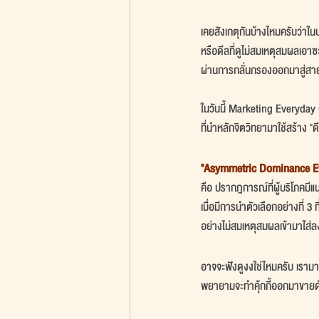
เคยสังเกตุกันบ้างไหมครับว่าใน
หรือดีลที่ดูไม่สมเหตุสมผลเอาซ
ผ่านการกลั่นกรองออกมาสู่สายต
ในวันนี้ Marketing Everyday
ที่นำหลักจิตวิทยามาใช้สร้าง "ด
"Asymmetric Dominance Ef
คือ ปรากฎการณ์ที่ผู้บริโภคมีแ
เมื่อมีการนำตัวเลือกอย่างที่ 3 ท
อย่างไม่สมเหตุสมผลเข้ามาใส่ล
อาจจะฟังดูงงใช่ไหมครับ เรามาด
พยายามจะทำคุ้กกี้ออกมาขายด้ว