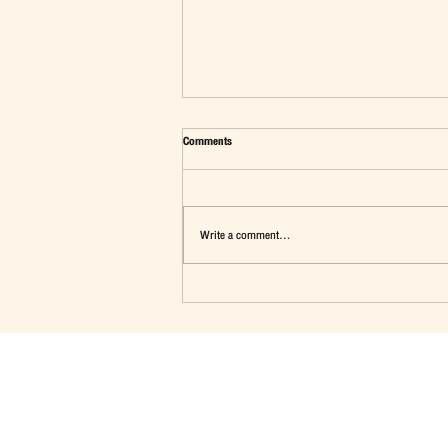
Comments
Write a comment...
มุมมองต่อประเด็น"นักเรียนทุนรัฐบาลไทย"