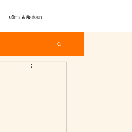
บริการ & ติดต่อเรา