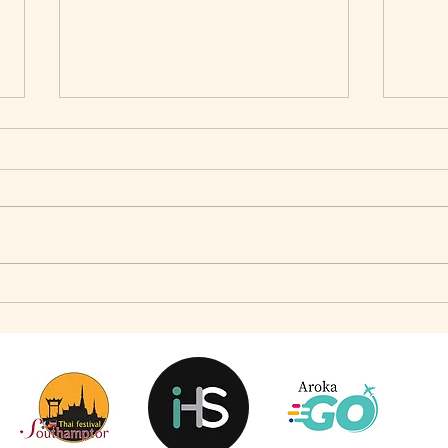
เมื่อ Self-concept ถูกเติมเต็ม Fashion อาจจะไม่ใช่
แจ๊คผู้
คำตอบ
Market