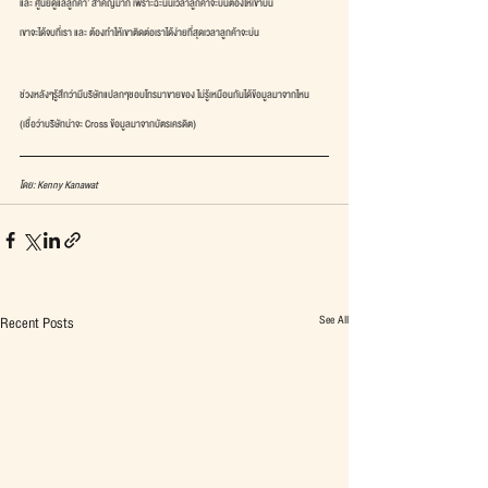
และ ศูนย์ดูแลลูกค้า' สำคัญมาก เพราะฉะนั้นเวลาลูกค้าจะบ่นต้องให้เขาบ่น
เขาจะได้จบที่เรา และ ต้องทำให้เขาติดต่อเราได้ง่ายที่สุดเวลาลูกค้าจะบ่น
ช่วงหลังๆรู้สึกว่ามีบริษัทแปลกๆชอบโทรมาขายของ ไม่รู้เหมือนกันได้ข้อมูลมาจากไหน
(เชื่อว่าบริษัทน่าจะ Cross ข้อมูลมาจากบัตรเครดิต)
โดย: Kenny Kanawat
See All
Recent Posts