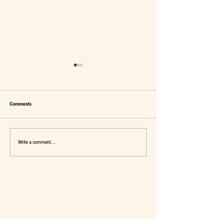
Comments
Write a comment...
เมื่อ Self-concept ถูกเติมเต็ม Fashion อาจ
แจ๊คผู้(เคย)ฆ่ายักษ์ในตลาด 
จะไม่ใช่คำตอบ
การ De-Marketing