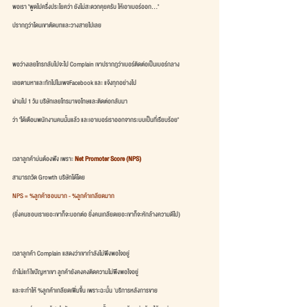
พอเรา "พูดไปครึ่งประโยคว่า ยังไม่สะดวกคุยครับ ให้เอาเบอร์ออก..."
ปรากฎว่าโดนเขาตัดบทและวางสายไปเลย
พอว่างเลยโทรกลับไปจะไป Complain เขาปรากฎว่าเบอร์ติดต่อเป็นเบอร์กลาง
เลยตามหาและทักไปในเพจFacebook และ แจ้งทุกอย่างไป
ผ่านไป 1 วัน บริษัทเลยโทรมาขอโทษและติดต่อกลับมา
ว่า "ได้เตือนพนักงานคนนั้นแล้ว และเอาเบอร์เราออกจากระบบเป็นที่เรียบร้อย" 
เวลาลูกค้าบ่นต้องฟัง เพราะ 
Net Promoter Score (NPS)
สามารถวัด Growth บริษัทได้โดย
NPS = %ลูกค้าชอบมาก - %ลูกค้าเกลียดมาก
(ยิ่งคนชอบเราเยอะเขาก็จะบอกต่อ ยิ่งคนเกลียดเยอะเขาก็จะหักล้างความดีไป) 
เวลาลูกค้า Complain แสดงว่าเขากำลังไม่พึงพอใจอยู่
ถ้าไม่แก้ไขปัญหาเขา ลูกค้ายังคงคงติดความไม่พึงพอใจอยู่
และจะทำให้ %ลูกค้าเกลียดเพิ่มขึ้น เพราะฉะนั้น 'บริการหลังการขาย