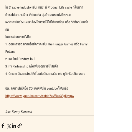
ใน Creative Industry เช่น 'หนัง' มี Product Life cycle ที่สั้นมาก
ถ้าเราไม่เอามาสร้าง Value ต่อ สุดท้ายลมหายใจก็จะหมด
เพราะฉะนั้นช่วง Peak ต้องโกยรายได้ให้ได้มากที่สุด หรือ วิธีที่เขานิยมทำ
กัน
ในการต่อลมหายใจคือ
1. ออกหลายๆ ภาคหรือยืดภาค เช่น The Hunger Games หรือ Harry 
Potters
2. แตกไลน์ Product ใหม่
3. หา Partnership เพื่อเพิ่มยอดขายให้สินค้า
4. Create ตัวละครใหม่ให้เชื่อมกับตัวละครเดิม เช่น ยูกิ หรือ Starwars
ปล. สุดท้ายไม่ได้ซื้อ CD แต่แค่ฟังใน youtubeก็ฟินแล้ว
https://www.youtube.com/watch?v=Waa3PgUyapw
โดย: Kenny Kanawat