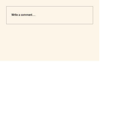
Write a comment...
เมื่อ Self-concept ถูกเติมเต็ม Fashion อาจ
แจ๊คผู้(เคย)ฆ่ายักษ์ในตลาด 
จะไม่ใช่คำตอบ
การ De-Marketing