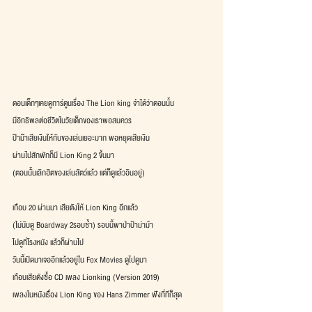
ตอนเด็กๆเคยดูการ์ตูนเรื่อง The Lion king จำได้ว่าตอนนั้น
มีอิทธิพลต่อชีวิตในวัยเด็กของเราพอสมควร
ป๊าม๊าเสียเงินให้กับของเล่นเยอะมาก พอหยุดเสียเงิน
ผ่านไปสักพักก็มี Lion King 2 ขึ้นมา
(ตอนนั้นเลิกฮิตของเล่นสัตว์แล้ว แต่ก็ดูแล้วอินอยู่)
เกือบ 20 ผ่านมา เสียตังให้ Lion King อีกแล้ว
(ไม่นับดู Boardway 2รอบซ้ำ) รอบนี้พาป่าป้าม่าม้า
ไปดูที่โรงหนัง แล้วก็ผ่านไป  
วันนี้เปิดมาเจออีกแล้วอยู่ใน Fox Movies ดูไปดูมา
เกือบเสียตังซื้อ CD เพลง Lionking (Version 2019)
เพลงในหนังเรื่อง Lion King ของ Hans Zimmer ฟังกี่ทีก็สุด