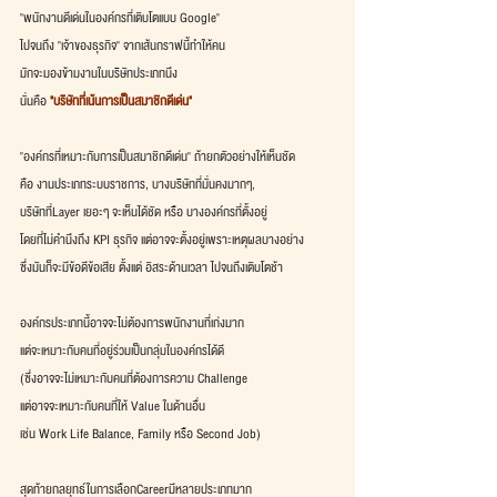
"พนักงานดีเด่นในองค์กรที่เติบโตแบบ Google" 
ไปจนถึง "เจ้าของธุรกิจ" จากเส้นกราฟนี้ทำให้คน
มักจะมองข้ามงานในบริษัทประเภทนึง
นั่นคือ 
"บริษัทที่เน้นการเป็นสมาชิกดีเด่น" 
"องค์กรที่เหมาะกับการเป็นสมาชิกดีเด่น" ถ้ายกตัวอย่างให้เห็นชัด
คือ งานประเภทระบบราชการ, บางบริษัทที่มั่นคงมากๆ,
บริษัทที่Layer เยอะๆ จะเห็นได้ชัด หรือ บางองค์กรที่ตั้งอยู่
โดยที่ไม่คำนึงถึง KPI ธุรกิจ แต่อาจจะตั้งอยู่เพราะเหตุผลบางอย่าง
ซึ่งมันก็จะมีข้อดีข้อเสีย ตั้งแต่ อิสระด้านเวลา ไปจนถึงเติบโตช้า
องค์กรประเภทนี้อาจจะไม่ต้องการพนักงานที่เก่งมาก
แต่จะเหมาะกับคนที่อยู่ร่วมเป็นกลุ่มในองค์กรได้ดี
(ซึ่งอาจจะไม่เหมาะกับคนที่ต้องการความ Challenge
แต่อาจจะเหมาะกับคนที่ให้ Value ในด้านอื่น
เช่น Work Life Balance, Family หรือ Second Job)
สุดท้ายกลยุทธ์ในการเลือกCareerมีหลายประเภทมาก