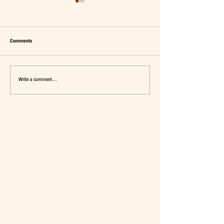
Comments
Write a comment...
เมื่อ Self-concept ถูกเติมเต็ม Fashion อาจ
แจ๊คผู้(เคย)ฆ่ายักษ์ในตลาด 
จะไม่ใช่คำตอบ
การ De-Marketing