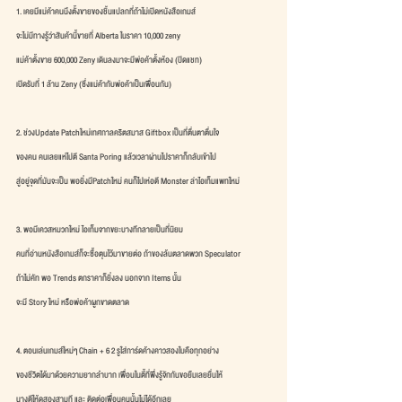
1. เคยมีแม่ค้าคนนึงตั้งขายของชิ้นแปลกที่ถ้าไม่เปิดหนังสือเกมส์
จะไม่มีทางรู้ว่าสินค้านี้ขายที่ Alberta ในราคา 10,000 zeny
แม่ค้าตั้งขาย 600,000 Zeny เดินลงมาจะมีพ่อค้าตั้งห้อง (ปิดแชท)
เปิดรับที่ 1 ล้าน Zeny (ซึ่งแม่ค้ากับพ่อค้าเป็นเพื่อนกัน)
2. ช่วงUpdate Patchใหม่เทศกาลคริตสมาส Giftbox เป็นที่ตื่นตาตื่นใจ
ของคน คนเลยแห่ไปตี Santa Poring แล้วเวลาผ่านไปราคาก็กลับเข้าไป
สู่อยู่จุดที่มันจะเป็น พอยิ่งมีPatchใหม่ คนก็ไปเห่อตี Monster ล่าไอเท็มแพทใหม่ 
3. พอมีเควสหมวกใหม่ ไอเท็มจากขยะบางทีกลายเป็นที่นิยม
คนที่อ่านหนังสือเกมส์ก็จะซื้อตุนไว้มาขายต่อ ถ้าของล้นตลาดพวก Speculator
ถ้าไม่คัท พอ Trends ตกราคาก็ยิ่งลง นอกจาก Items นั้น
จะมี Story ใหม่ หรือพ่อค้าผูกขาดตลาด
4. ตอนเล่นเกมส์ใหม่ๆ Chain + 6 2 รูใส่การ์ดค้างคาวสองใบคือทุกอย่าง
ของชีวิตได้มาด้วยความยากลำบาก เพื่อนในตี้ที่พึ่งรู้จักกันขอยืมเลยยื่นให้
นางตีให้ดูสองสามที และ ติดต่อเพื่อนคนนั้นไม่ได้อีกเลย 