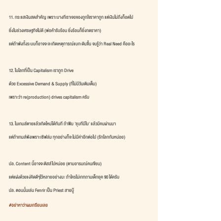
11. กระแสเงินสดสำคัญ เพราะบางทีเราเจอของถูกใจราคาถูก แต่เงินไม่ถึงก็อดไป
ยิ่งในช่วงเศรษฐกิจไม่ดี (พ่อค้ารับร้อน ยิ่งร้อนก็ยิ่งกดราคา)
แต่ถ้าพังทั้งระบบก็อาจจะจะเกิดเหตุการณ์แบกะดินขึ้น จนรู้ว่า Real Need คืออะไร
12. ในโลกที่เป็น Capitalism เราถูก Drive
ด้วย Excessive Demand & Supply (ที่ไม่มีวันเติมเต็ม)
เพราะว่า re(production) drives capitalism ครับ
13. ในเกมส์ตายแล้วเกิดใหม่ได้ทันที ถ้าพิม 'ชุบทีมีใบ' แล้วมีคนผ่านมา
แต่ถ้าเกมส์พังเพราะเซิฟล่ม ทุกอย่างก็จะไม่มีค่าอีกต่อไป (รักโลกกันหน่อย) 
ปล. Content นี้อาจจะติสส์ไปหน่อย (ตามอารมณ์คนเขียน)
แต่แฝงด้วยแง่คิดดีๆไว้หลายอย่างนะ ถ้าใครไม่เกทถามเด็กยุค 90 ได้ครับ 
ปล. ตอนนั้นเล่น Fenrir เป็น Priest สายบู๊
#อย่าหาว่าผมเกรียนเลย