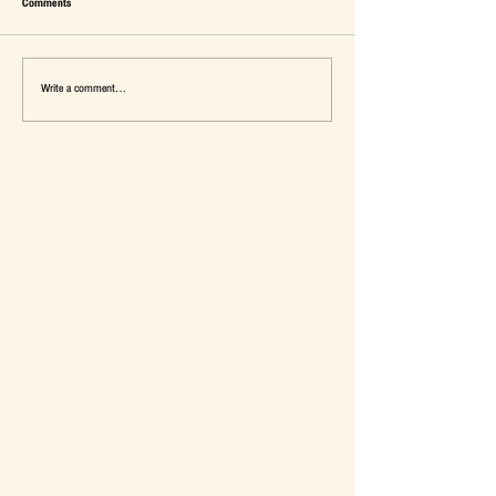
Comments
Write a comment...
เมื่อ Self-concept ถูกเติมเต็ม Fashion อาจ
แจ๊คผู้(เคย)ฆ่ายักษ์ในตลาด 
จะไม่ใช่คำตอบ
การ De-Marketing