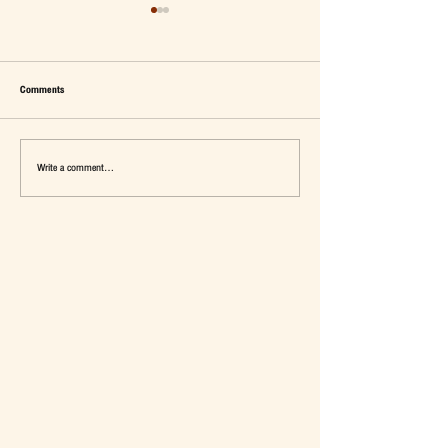
Comments
Write a comment...
เมื่อ Self-concept ถูกเติมเต็ม Fashion อาจ
แจ๊คผู้(เคย)ฆ่ายักษ์ในตลาด 
จะไม่ใช่คำตอบ
การ De-Marketing