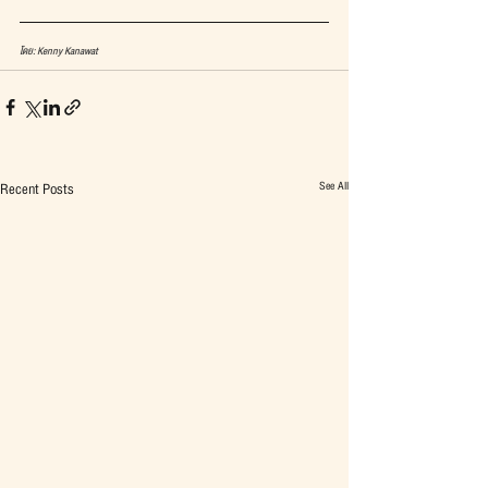
โดย: Kenny Kanawat
See All
Recent Posts