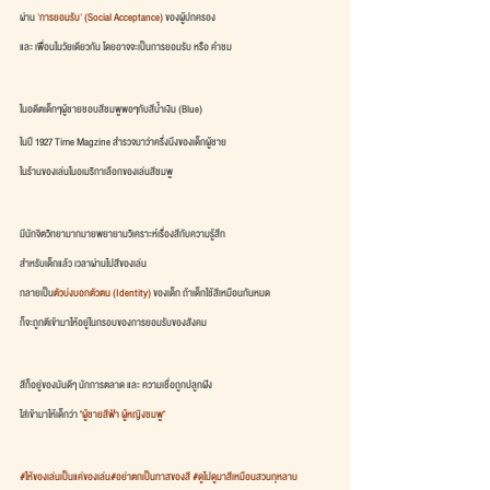
ผ่าน 
'การยอมรับ' (Social Acceptance)
 ของผู้ปกครอง
และ เพื่อนในวัยเดียวกัน โดยอาจจะเป็นการยอมรับ หรือ คำชม 
ในอดีตเด็กๆผู้ชายชอบสีชมพูพอๆกับสีน้ำเงิน (Blue) 
ในปี 1927 Time Magzine สำรวจมาว่าครึ่งนึงของเด็กผู้ชาย
ในร้านของเล่นในอเมริกาเลือกของเล่นสีชมพู 
มีนักจิตวิทยามากมายพยายามวิเคราะห์เรื่องสีกับความรู้สึก
สำหรับเด็กแล้ว เวลาผ่านไปสีของเล่น
กลายเป็น
ตัวบ่งบอกตัวตน (Identity)
 ของเด็ก ถ้าเด็กใช้สีเหมือนกันหมด
ก็จะถูกตีเข้ามาให้อยู่ในกรอบของการยอมรับของสังคม
สีก็อยู่ของมันดีๆ นักการตลาด และ ความเชื่อถูกปลูกฝัง
ใส่เข้ามาให้เด็กว่า 
"ผู้ชายสีฟ้า ผู้หญิงชมพู"
#ให้ของเล่นเป็นแค่ของเล่น
#อย่าตกเป็นทาสของสี
#ดูไปดูมาสีเหมือนสวนกุหลาบ