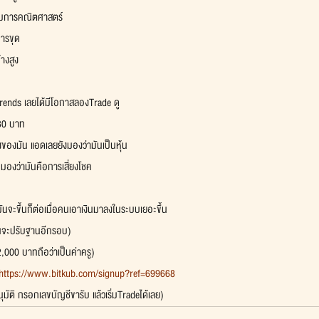
มการคณิตศาสตร์
การขุด
างสูง
rends เลยได้มีโอกาสลองTrade ดู
 30 บาท 
งของมัน แอดเลยยังมองว่ามันเป็นหุ้น
บๆมองว่ามันคือการเสี่ยงโชค
ันจะขึ้นก็ต่อเมื่อคนเอาเงินมาลงในระบบเยอะขึ้น
มันจะปรับฐานอีกรอบ)
,000 บาทถือว่าเป็นค่าครู)
https://www.bitkub.com/signup?ref=699668
ัติ กรอกเลขบัญชีขารับ แล้วเริ่มTradeได้เลย)