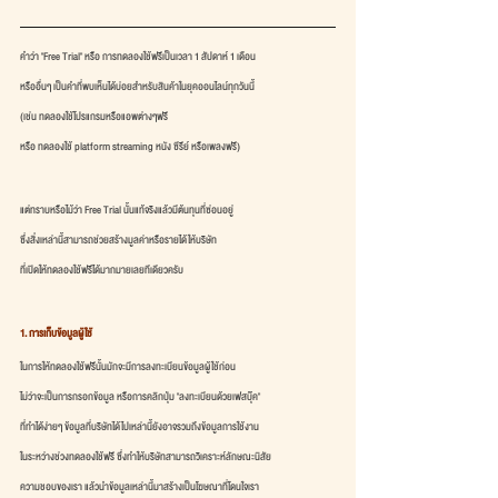
คำว่า "Free Trial" หรือ การทดลองใช้ฟรีเป็นเวลา 1 สัปดาห์ 1 เดือน
หรืออื่นๆ เป็นคำที่พบเห็นได้บ่อยสำหรับสินค้าในยุคออนไลน์ทุกวันนี้
(เช่น ทดลองใช้โปรแกรมหรือแอพต่างๆฟรี 
หรือ ทดลองใช้ platform streaming หนัง ซีรีย์ หรือเพลงฟรี)
แต่ทราบหรือไม้ว่า Free Trial นั้นแท้จริงแล้วมีต้นทุนที่ซ่อนอยู่
ซึ่งสิ่งเหล่านี้สามารถช่วยสร้างมูลค่าหรือรายได้ให้บริษัท
ที่เปิดให้ทดลองใช้ฟรีได้มากมายเลยทีเดียวครับ
1. การเก็บข้อมูลผู้ใช้
ในการให้ทดลองใช้ฟรีนั้นมักจะมีการลงทะเบียนข้อมูลผู้ใช้ก่อน 
ไม่ว่าจะเป็นการกรอกข้อมูล หรือการคลิกปุ่ม "ลงทะเบียนด้วยเฟสบุ๊ค" 
ที่ทำได้ง่ายๆ ข้อมูลที่บริษัทได้ไปเหล่านี้ยังอาจรวมถึงข้อมูลการใช้งาน
ในระหว่างช่วงทดลองใช้ฟรี ซึ่งทำให้บริษัทสามารถวิเคราะห์ลักษณะนิสัย
ความชอบของเรา แล้วนำข้อมูลเหล่านี้มาสร้างเป็นโฆษณาที่โดนใจเรา