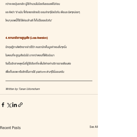
กว่าจะเจอปุ่มยกเลิก ผู้ใช้จำนวนไม่น้อยจึงยอมแพ้ไปก่อน
และคิดว่า "ช่างมัน ขี้เกียจยกเลิกแล้ว ยอมจ่ายๆไปแล้วกัน เดือนละนิดๆหน่อยๆ
ไหนๆ แอพนี้ก็ใช้ได้ค่อนข้างดี ก็เก็บไว้เลยแล้วกัน"
4. ความกลัวการสูญเสีย (Loss Aversion)
มีทฤษฏีทางจิตวิทยากล่าวไว้ว่า คนเรามักเห็นมูลค่าของสิ่งๆหนึ่ง
ในตอนที่จะสูญเสียมันไป มากกว่าตอนที่ได้รับมันมา 
จึงเป็นอีกสาเหตุหนึ่งที่ผู้ใช้เลือกที่จะเต็มใจจ่ายค่าบริการรายเดือนต่อ
เพื่อเก็บแอพ หรือสิทธิ์ในการใช้ platform ต่างๆไว้นั่นเองครับ
Written by: Tanan Udomcharn
See All
Recent Posts