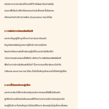
แล้วส่งมาหาเราตามอีเมล์ที่เราเคยให้ไว้ หรือโผล่มาในหน้าเฟสบุ๊ค
ของเราเพื่อโน้มน้าวให้เราใจอ่อนยอมจ่ายเงินซื้อแอพ ซื้อโปรแกรม
หรือยอมจ่ายค่าบริการรายเดือน (Subscription fee) ในที่สุด
2. การตัดเงินจากบัตรเครดิตอัตโนมัติ
นอกจากข้อมูลผู้ใช้จะถูกเก็บระหว่างการลงทะเบียนแล้ว
ข้อมูลบัตรเครดิตยังถูกขอจากผู้ให้บริการจำนวนไม่น้อย
โดยมักจะมีข้อความตัวเล็กๆซ่อนอยู่ในที่ที่เรามองข้ามไปเขียนไว้ว่า
"หลังจากหมดช่วงทดลองใช้ฟรีแล้ว บริษัทจะทำการตัดบัตรเครดิตอัตโนมัติ
เพื่อชำระค่าบริการในเดือนต่อไปทันที" เป็นภาระสมองให้เราต้องมานั่งจำอีก
ว่าต้องกด cancel free trial วันไหน ซึ่งถือเป็นต้นทุนอีกแบบหนึ่งที่เกิดกับผู้บริโภค
3. ความขี้เกียจยกเลิกของผู้บริโภค
นอกจากจะต้องจำได้ว่าจะต้องกดปุ่มยกเลิกการทดลองใช้ฟรีในวันไหนแล้ว
ผู้บริโภคจำนวนไม่น้อยยังต้องยอมแพ้ให้กับความสามารถในการซ่อนปุ่มยกเลิก
ของผู้ให้บริการ ซึ่งส่วนใหญ่จะนำไปซ่อนไว้ลึกมาก ต้องกดปุ่มนั้นปุ่มนี้หลายขั้นตอน