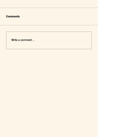
Comments
Write a comment...
เมื่อ Self-concept ถูกเติมเต็ม Fashion อาจ
แจ๊คผู้(เคย)ฆ่ายักษ์ในตลาด 
จะไม่ใช่คำตอบ
การ De-Marketing