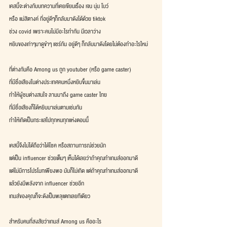
เคสนี้จะต่างกับบทความที่เคยเขียนเรื่อง เจน นุ่น โบว์
หรือ แม่สิตางค์ ที่อยู่ดีๆก็กลับมาดังได้ด้วย tiktok
ช่วง covid เพราะคนไม่มีอะไรทำกัน มีเวลาว่าง
หยิบของเก่าๆมาดูขำๆ แชร์กัน อยู่ดีๆ ก็กลับมาดังโดยไม่ต้องทำอะไรใหม่
ที่ต่างกันคือ Among us ถูก youtuber (หรือ game caster)
ที่มีชื่อเสียงในต่างประเทศคนหนึ่งหยิบขึ้นมาเล่น
ทำให้ผู้ชมต่างสนใจ ลามมาถึง game caster ไทย
ที่มีชื่อเสียงก็ได้หยิบมาเล่นตามเช่นกัน
ทำให้เกิดเป็นกระแสไปทุกหนทุกแห่งตอนนี้
เคสนี้จึงไม่ได้ถือว่าได้โชค หรือสถานการณ์ช่วยนัก
แต่เป็น influencer ช่วยเต็มๆ เห็นได้เลยว่าถ้าคุณทำเกมส์ออกมาดี
แต่ไม่มีการโปรโมทเพียงพอ มันก็ไม่เกิด แต่ถ้าคุณทำเกมส์ออกมาดี
แล้วยังมีพลังจาก influencer ช่วยอีก
เกมส์ของคุณก็จะดังเป็นพลุแตกเลยทีเดียว
สำหรับคนที่สงสัยว่าเกมส์ Among us คืออะไร