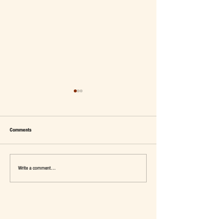
Comments
Write a comment...
เมื่อ Self-concept ถูกเติมเต็ม Fashion อาจ
แจ๊คผู้(เคย)ฆ่ายักษ์ในตลาด 
จะไม่ใช่คำตอบ
การ De-Marketing