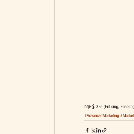
ทฤษฎี: 3Es (Enticing, Enablin
#AdvancedMarketing
#Market