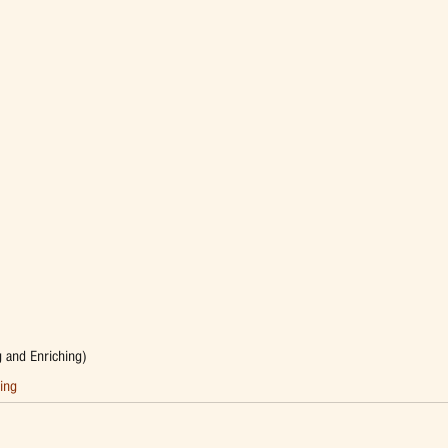
g and Enriching)
ing