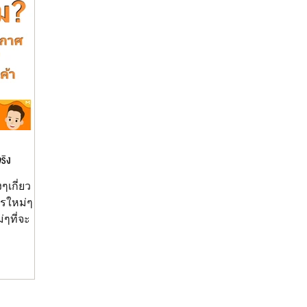
ริง
ๆเกี่ยว
ารใหม่ๆ
ๆที่จะ