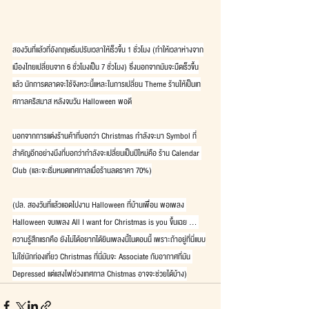
สองวันที่แล้วที่อังกฤษเริ่มปรับเวลาให้เร็วขึ้น 1 ชั่วโมง (ทำให้เวลาห่างจาก
เมืองไทยเปลี่ยนจาก 6 ชั่วโมงเป็น 7 ชั่วโมง) ซึ่งนอกจากมันจะมืดเร็วขึ้น
แล้ว นักการตลาดจะใช้จังหวะนี้แหละในการเปลี่ยน Theme ร้านให้เป็นเท
ศกาลคริสมาส หลังจบวัน Halloween พอดี
นอกจากการแต่งร้านค้าที่บอกว่า Christmas กำลังจะมา Symbol ที่
สำคัญอีกอย่างนึงที่บอกว่ากำลังจะเปลี่ยนเป็นปีใหม่คือ ร้าน Calendar 
Club (และจะเริ่มหมดเทศกาลเมื่อร้านลดราคา 70%)
(ปล. สองวันที่แล้วแอดไปงาน Halloween ที่บ้านเพื่อน พอเพลง 
Halloween จบเพลง All I want for Christmas is you ขึ้นเฉย ... 
ความรู้สึกแรกคือ ยังไม่ได้อยากได้ยินเพลงนี้ในตอนนี้ เพราะถ้าอยู่ที่นี่แบบ
ไม่ใช่นักท่องเที่ยว Christmas ที่นี่มันจะ Associate กับอากาศที่มัน 
Depressed แต่แสงไฟช่วงเทศกาล Chistmas อาจจะช่วยได้บ้าง)