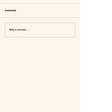
Comments
Write a comment...
เมื่อ Self-concept ถูกเติมเต็ม Fashion อาจ
แจ๊คผู้(เคย)ฆ่ายักษ์ในตลาด 
จะไม่ใช่คำตอบ
การ De-Marketing