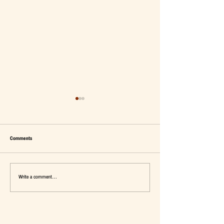
Comments
Write a comment...
เมื่อ Self-concept ถูกเติมเต็ม Fashion อาจ
แจ๊คผู้(เคย)ฆ่ายักษ์ในตลาด 
จะไม่ใช่คำตอบ
การ De-Marketing