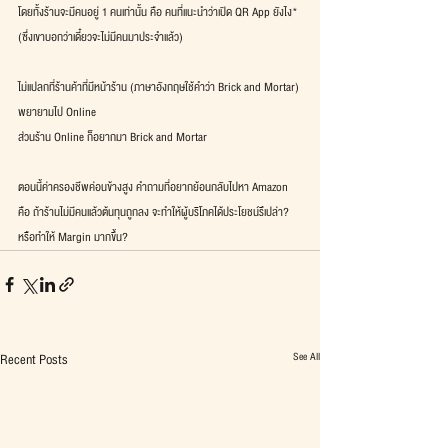
โดยทั้งร้านจะมีคนอยู่ 1 คนเท่านั้น คือ คนที่แนะนำว่าเปิด QR App ยังไง*
(ซึ่งเขาบอกว่าเดี๋ยวจะไม่มีคนมาประจำแล้ว)
ไม่แปลกที่ร้านค้าที่มีหน้าร้าน (ภาษาอังกฤษใช้คำว่า Brick and Mortar) 
พยายามไป Online
ส่วนร้าน Online ก็อยากมา Brick and Mortar
ตอนนี้ค่าครองชีพค่อนข้างสูง คำถามที่อยากย้อนกลับไปหา Amazon
คือ ถ้าร้านไม่มีคนแล้วต้นทุนถูกลง จะทำให้ผู้บริโภคได้ประโยชน์รึเปล่า?
หรือทำให้ Margin มากขึ้น?
See All
Recent Posts