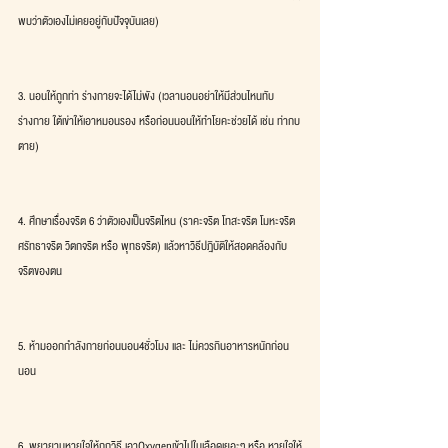
พบว่าตัวเองไม่เคยอยู่กับปัจจุบันเลย)
3. นอนให้ถูกท่า ร่างกายจะได้ไม่พัง (เวลานอนอย่าให้มีส่วนไหนทับ
ร่างกาย ใต้เข่าให้เอาหมอนรอง หรือก่อนนอนให้ทำโยคะช่วยได้ เช่น ท่ากบ
ตาย)
4. ศึกษาเรื่องจริต 6 ว่าตัวเองเป็นจริตไหน (ราคะจริต โทสะจริต โมหะจริต 
ศรัทธาจริต วิตกจริต หรือ พุทธจริต) แล้วหาวิธีปฎิบัติให้สอดคล้องกับ
จริตของตน
5. ห้ามออกกำลังกายก่อนนอน4ชั่วโมง และ ไม่ควรกินอาหารหนักก่อน
นอน
6. พยายามหายใจให้ถูกวิธี เอาOxygenเข้าไปในเลือดเยอะๆ หรือ หายใจให้