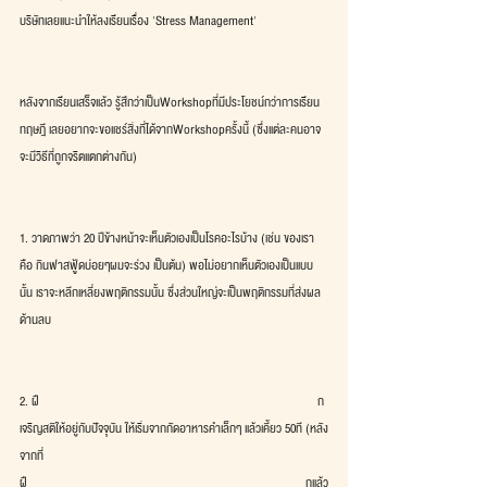
บริษัทเลยแนะนำให้ลงเรียนเรื่อง 'Stress Management'
หลังจากเรียนเสร็จแล้ว รู้สึกว่าเป็นWorkshopที่มีประโยชน์กว่าการเรียน
ทฤษฎี เลยอยากจะขอแชร์สิ่งที่ได้จากWorkshopครั้งนี้ (ซึ่งแต่ละคนอาจ
จะมีวิธีที่ถูกจริตแตกต่างกัน)
1. วาดภาพว่า 20 ปีข้างหน้าจะเห็นตัวเองเป็นโรคอะไรบ้าง (เช่น ของเรา
คือ กินฟาสฟู้ดบ่อยๆผมจะร่วง เป็นต้น) พอไม่อยากเห็นตัวเองเป็นแบบ
นั้น เราจะหลีกเหลี่ยงพฤติกรรมนั้น ซึ่งส่วนใหญ่จะเป็นพฤติกรรมที่ส่งผล
ด้านลบ
2. ฝึก
เจริญสติให้อยู่กับปัจจุบัน ให้เริ่มจากกัดอาหารคำเล็กๆ แล้วเคี้ยว 50ที (หลัง
จากที่
ฝึกแล้ว