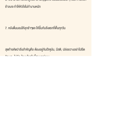
ช้าลงจะทำให้หัวใจไม่ทำงานหนัก
7. หลังตื่นนอนให้ลุกช้าๆและให้ยิ้มกับสิ่งแรกที่เห็นทุกวัน
สุดท้ายคิดว่าสิ่งสำคัญคือ ต้องอยู่กับปัจจุบัน, มีสติ, ปล่อยวางอย่าไปยึด
ติด และ ไม่มีอะไรบนโลกใบนี้สมบูรณ์แบบ ..
See All
Recent Posts