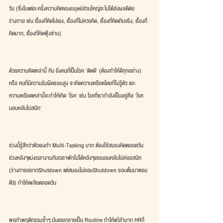
วัน (ซึ่งในแต่ละครั้งความคิดของมนุษย์ส่วนใหญ่จะไม่ได้ส่งผลดีต่อ
ร่างกาย เช่น เรื่องที่คิดไปเอง, เรื่องที่ไม่ควรคิด, เรื่องที่คิดเกินจริง, เรื่องที่
คิดมาก, เรื่องที่คิดฟุ้งซ่าน)
ด้วยความคิดเหล่านี้ กับ ยิ่งคนที่เป็นโรค 'ติดดี' (ต้องทำให้ดีทุกอย่าง) 
หรือ คนที่มีความรับผิดชอบสูง จะเกิดความเครียดโดยที่ไม่รู้ตัว และ 
ความเครียดเหล่านี้จะทำให้เกิด 'โรค' เช่น โรคที่เรากำลังเป็นอยู่คือ 'โรค
นอนหลับไม่สนิท'
ช่วงนี้รู้สึกว่าตัวเองทำ Multi-Tasking มาก ต้องใช้สมองคิดตลอดวัน 
ช่วงหลังๆแบ่งเวลางานกับเวลาพักไม่ได้หลังๆเลยนอนหลับไม่ค่อยสนิท 
(ร่างกายอยากShutdown แต่สมองไม่ยอมShutdown ชอบตื่นมาตอน
ตี3) ทำให้เพลียตลอดวัน
พอทำพฤติกรรมซ้ำๆ มันเลยกลายเป็น Routine ทำให้แก้ลำบาก HRที่