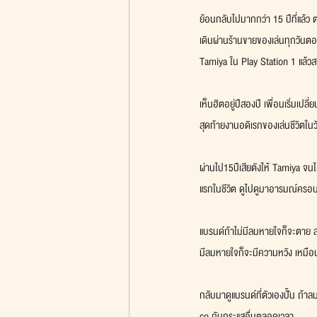
ย้อนกลับไปมากกว่า 15 ปีที่แล้ว ต
เดินผ่านร้านขายของเล่นทุกวันตอนอ
Tamiya ใน Play Station 1 แล้ว
เห็นฮิตอยู่ปีสองปี เพื่อนเริ่มเป
สุดท้ายงานอดิเรกของเล่นชีวิตในว
ผ่านไป15ปีเสียตังให้ Tamiya จนได
แรกในชีวิต ดูไปดูมาอารมณ์ครอบ
แบรนด์ถ้าไม่มีลมหายใจก็จะตาย ล
มีลมหายใจก็จะมีความหวัง เหมือนร
กลับมาดูแบรนด์ที่ตัวเองปั้น ถ้า
co กับกระแสอื่นตลอดเวลา