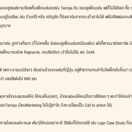
อนอยู่เซนต์คาเบรียลเห็นเพื่อนเล่นรถแข่ง Tamiya กัน ชอบดูเพื่อนเล่น แต่ก็ไม่ได้คิดจะซื้อ เ
ยู่โรงเรียน เช่น ร้านเจ้ลี หรือ เจริญชัย ก็ยังเอาเงินจากกระเป๋าเราไม่ได้ แต่ไปเสียแผ่นเก
สนุกมาก
ลี่ยนมาเล่น ลูกข่างที่ชนๆ (ก็ไม่เคยซื้อ ยังชอบดูเพื่อนเล่นเหมือนเดิม) แล้วก็ตามมาด้วยการ
ัยเด็กมาจบด้วย Ragnarok, เกมส์รถยิงๆ (จำชื่อไม่ได้) และ DotA
้ เพราะอารมณ์ล้วนๆ เดินผ่านร้านของเล่นที่ญี่ปุ่น อยู่ดีๆความทรงจำในวัยเด็กแว้บขึ้นมา เล
งำ เลยเสียตังไป 680 เยน
มหายใจของแบรนด์คือ ให้คนเห็นบ่อยๆ, มีVariationให้คนมีโอกาสใช้เยอะๆ และทำให้คนเข้าถ
ถTamiya (โดนMarketing ไปไม่รู้เท่าไร ถึงจะเปลี่ยนเป็น Call to action ได้)
ลมหายใจแบรนด์จะหมด เติมๆให้หน่อยน่าจะดี วิธีเติมก็มีหลายวิธี เช่น Lego Case Study ที