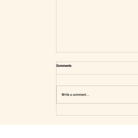
Comments
Write a comment...
มุมมองต่อประเด็น"นักเรียนทุนรัฐบาลไทย"