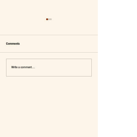
Comments
Write a comment...
เมื่อ Self-concept ถูกเติมเต็ม Fashion อาจ
แจ๊คผู้(เคย)ฆ่ายักษ์ในตลาด 
จะไม่ใช่คำตอบ
การ De-Marketing