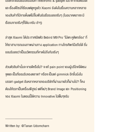
บริษัทจะดังในเรื่องของสินค้า electronic & gadget ในราคาที่จับต้องได้ 
และเรื่องดีไซน์ที่เรียบแต่ดูหรูแล้ว Xiaomi ยังดังในเรื่องความหลากหลาย
ของสินค้าที่มีขายตั้งแต่ไม้จิ้มฟันยันเรือรบเลยจริงๆ (ในอนาคตอาจจะมี
เรือรบขายจริงๆก็ได้นะครับ ฮ่าๆ)
ล่าสุด Xiaomi ได้ประกาศเปิดตัว Bebird M9 Pro "ไม้แคะหูติดกล้อง" ที่
ให้เราสามารถมองภาพผ่านทาง application ทางโทรศัพท์มือถือได้ ซึ่ง
ยอมรับเลยว่าเป็นนวัตกรรมที่คาดไม่ถึงกันจริงๆ
ส่วนตัวสินค้านั้นจะขายดีหรือไม่? จะแก้ pain point ของผู้บริโภคได้ตรง
จุดและเป็นที่ยอมรับของตลาด? หรือจะเป็นแค่ gimmick อีกชิ้นนึงใน
บรรดา gadget อันหลากหลายของบริษัทที่ผ่านมาแล้วก็ผ่านไป? ก็คง
ต้องให้เวลาเป็นเครื่องพิสูจน์ แต่ที่แน่ๆ Brand Image และ Positioning 
ของ Xiaomi ในตอนนี้ได้ความ Innovative ไปเต็มๆครับ
----------------------------------------
Written by: @Tanan Udomcharn