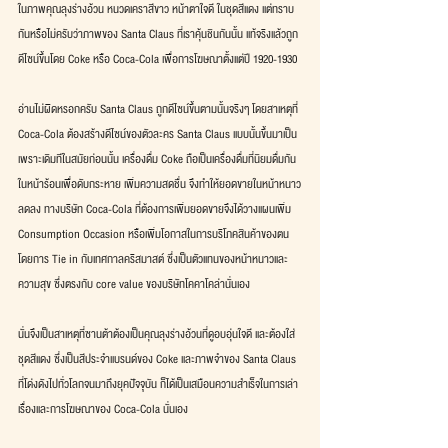
ในภาพคุณลุงร่างอ้วน หนวดเคราสีขาว หน้าตาใจดี ในชุดสีแดง แต่ทราบ
กันหรือไม่ครับว่าภาพของ Santa Claus ที่เราคุ้นชินกันนั้น แท้จริงแล้วถูก
ดีไซน์ขึ้นโดย Coke หรือ Coca-Cola เพื่อการโฆษณาตั้งแต่ปี 1920-1930
อ่านไม่ผิดหรอกครับ Santa Claus ถูกดีไซน์ขึ้นตามนั้นจริงๆ โดยสาเหตุที่ 
Coca-Cola ต้องสร้างดีไซน์ของตัวละคร Santa Claus แบบนั้นขึ้นมาเป็น
เพราะเดิมทีในสมัยก่อนนั้น เครื่องดื่ม Coke ถือเป็นเครื่องดื่มที่นิยมดื่มกัน
ในหน้าร้อนเพื่อดับกระหาย เพิ่มความสดชื่น จึงทำให้ยอดขายในหน้าหนาว
ลดลง ทางบริษัท Coca-Cola ที่ต้องการเพิ่มยอดขายจึงได้วางแผนเพิ่ม 
Consumption Occasion หรือเพิ่มโอกาสในการบริโภคสินค้าของตน
โดยการ Tie in กับเทศกาลคริสมาสต์ ซึ่งเป็นตัวแทนของหน้าหนาวและ
ความสุข ซึ่งตรงกับ core value ของบริษัทโคคาโคล่านั่นเอง
นั่นจึงเป็นสาเหตุที่ซานต้าต้องเป็นคุณลุงร่างอ้วนที่ดูอบอุ่นใจดี และต้องใส่
ชุดสีแดง ซึ่งเป็นสีประจำแบรนด์ของ Coke และภาพจำของ Santa Claus 
ที่โด่งดังไปทั่วโลกจนมาถึงยุคปัจจุบัน ก็ได้เป็นเสมือนความสำเร็จในการเล่า
เรื่องและการโฆษณาของ Coca-Cola นั่นเอง