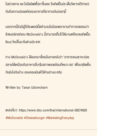
ไม่เน่าสลาย และไม่มีแม้แต่เชื้อราขึ้นเลย จึงเกิดเป็นประเด็นวิพากษ์วิจารณ์
กันถึงความปลอดภัยของอาหารที่เราทานกันบ่อยๆนี้
นอกจากนี้ยังมีผู้ใช้อินเตอร์เน็ตจำนวนไม่น้อยพยายามทำการทดสอบว่า
ชีสเบอร์เกอร์ของ McDonald's นี้สามารถเก็บไว้ได้นานแค่ไหนจนเกิดเป็น 
Buzz ใหม่ขึ้นมาในต่างประเทศ
ทาง McDonald's ได้ออกมาชี้แจงในภายหลังว่า "อาหารของเราจะย่อย
สลายได้เหมือนกับอาหารอื่นๆในสภาพแวดล้อมที่เหมาะสม" เพื่อนๆคิดเห็น
กันยังไงกันบ้าง ลองคอมเม้นต์ไว้ด้านล่างนะครับ
Written by: Tanan Udomcharn
แหล่งที่มา: https://www.bbc.com/thai/international-50274520
#McDonalds
#Cheeseburger
#MarketingEveryday