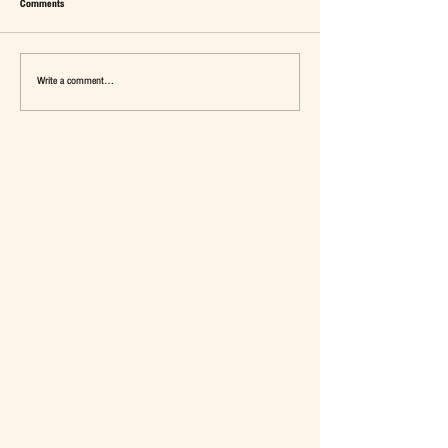
Comments
Write a comment...
เมื่อ Self-concept ถูกเติมเต็ม Fashion อาจ
แจ๊คผู้(เคย)ฆ่ายักษ์ในตลาด 
จะไม่ใช่คำตอบ
การ De-Marketing