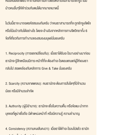
หมื่นคนเลยทีเดียว คำถามคือทำไมท้าวแชร์เหล่านี้จึงสามารถชักจูง โน้ม
น้าวคนอื่นๆให้เข้าร่วมกับตนได้มากมายขนาดนี้
ในวันนี้เราจะมาถอดรหัสสมองกันครับ ว่าคนเราสามารถที่จะถูกชักจูงจิตใจ
หรือโน้มน้าวกันได้อย่างไร โดยจะอ้างอิงจากหลักการทางจิตวิทยาทั้ง 6 
ข้อที่เกี่ยวกับการทำงานของสมองมนุษย์นั่นเองครับ
1. Reciprocity (การแลกเปลี่ยนกัน): เมื่อเราได้รับอะไรบางอย่างมาก่อน 
เรามักจะรู้สึกเหมือนมีภาระหน้าที่ที่จะต้องทำอะไรตอบแทนแก่ผู้ให้ของเรา
กลับไป สอดคล้องกับหลักการ Give & Take นั่นเองครับ
2. Scarcity (ความขาดแคลน): คนเรามักจะต้องการสิ่งใดๆที่มีจำนวน
น้อย หรือมีจำนวนจำกัด
3. Authority (ผู้มีอำนาจ): เรามักจะเชื่อในความเห็น หรือข้อแนะนำจาก
บุคคลที่ดูน่าเชื่อถือ มีตำแหน่งหน้าที่ หรือมีความรู้ ความชำนาญ
4. Consistency (ความคงเส้นคงวา): เมื่อเราได้ทำอะไรลงไปแล้ว เรามัก