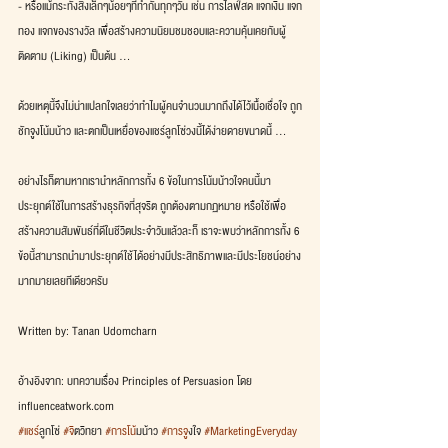
- หรือแม้กระทั่งสิ่งเล็กๆน้อยๆที่ทำกันทุกๆวัน เช่น การไลฟ์สด แจกเงิน แจก
ทอง แจกของรางวัล เพื่อสร้างความนิยมชมชอบและความคุ้นเคยกับผู้
ติดตาม (Liking) เป็นต้น ...
ด้วยเหตุนี้จึงไม่น่าแปลกใจเลยว่าทำไมผู้คนจำนวนมากถึงได้ไว้เนื้อเชื่อใจ ถูก
ชักจูงโน้มน้าว และตกเป็นเหยื่อของแชร์ลูกโซ่วงนี้ได้ง่ายดายขนาดนี้ ...
อย่างไรก็ตามหากเรานำหลักการทั้ง 6 ข้อในการโน้มน้าวใจคนนี้มา
ประยุกต์ใช้ในการสร้างธุรกิจที่สุจริต ถูกต้องตามกฏหมาย หรือใช้เพื่อ
สร้างความสัมพันธ์ที่ดีในชีวิตประจำวันแล้วละก็ เราจะพบว่าหลักการทั้ง 6 
ข้อนี้สามารถนำมาประยุกต์ใช้ได้อย่างมีประสิทธิภาพและมีประโยชน์อย่าง
มากมายเลยทีเดียวครับ
Written by: Tanan Udomcharn
อ้างอิงจาก: บทความเรื่อง Principles of Persuasion โดย 
influenceatwork.com
#แชร
์ลูกโซ่ 
#จ
ิตวิทยา 
#การโน
้มน้าว 
#การจ
ูงใจ 
#MarketingEveryday