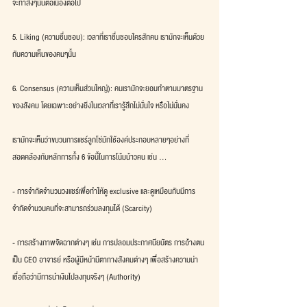
จะทำสิ่งๆนั้นต่อเนื่องต่อไป
5. Liking (ความชื่นชอบ): เวลาที่เราชื่นชอบใครสักคน เรามักจะเห็นด้วย
กับความเห็นของคนๆนั้น
6. Consensus (ความเห็นส่วนใหญ่): คนเรามักจะยอมทำตามมาตรฐาน
ของสังคม โดยเฉพาะอย่างยิ่งในเวลาที่เรารู้สึกไม่มั่นใจ หรือไม่มั่นคง
เรามักจะเห็นว่าขบวนการแชร์ลูกโซ่มักใช้องค์ประกอบหลายๆอย่างที่
สอดคล้องกับหลักการทั้ง 6 ข้อนี้ในการโน้มน้าวคน เช่น ...
- การจำกัดจำนวนวงแชร์เพื่อทำให้ดู exclusive และดูเหมือนกับมีการ
จำกัดจำนวนคนที่จะสามารถร่วมลงทุนได้ (Scarcity)
- การสร้างภาพจัดฉากต่างๆ เช่น การปลอมประกาศนียบัตร การอ้างตน
เป็น CEO อาจารย์ หรือผู้มีหน้ามีตาทางสังคมต่างๆ เพื่อสร้างความน่า
เชื่อถือว่ามีการนำเงินไปลงทุนจริงๆ (Authority)