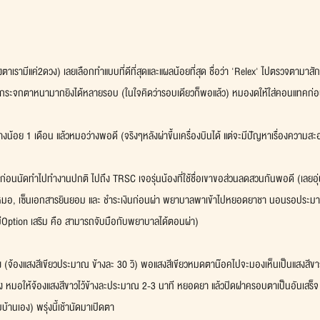
รามีแค่2ดวง) เลยเลือกทำแบบที่ดีที่สุดและแผลน้อยที่สุด ชื่อว่า 'Relex' ไปตรวจตามาสักพ
ะจกตาหนามากยิงได้หลายรอบ (ในใจคิดว่ารอบเดียวก็พอแล้ว) หมองดให้ใส่คอนแทคก่อน 3
อย่างน้อย 1 เดือน แล้วหมอว่างพอดี (จริงๆหลังผ่าขึ้นเครื่องบินได้ แต่จะมีปัญหาเรื่องความส
ล้ว ก่อนนัดทำไปทำงานปกติ ไปถึง TRSC เจอรุ่นน้องที่ใช้ชื่อเขาขอส่วนลดสวนกันพอดี (เลยอุ
หมอ, เซ็นเอกสารยินยอม และ ชำระเงินก่อนผ่า พยาบาลพาเข้าไปหยอดยาชา นอนรอประมาณคร
 (มีOption เสริม คือ สามารถจับมือกับพยาบาลได้ตอนผ่า)
ง (จ้องแสงสีเขียวประมาณ ข้างละ 30 วิ) พอแสงสีเขียวหมดตาน๊อคไปจะมองเห็นเป็นแสงสีขาว
 หมอให้จ้องแสงสีขาวไว้ข้างละประมาณ 2-3 นาที หยอดยา แล้วปิดฝาครอบตาเป็นอันเสร็จ แ
้านเอง) พรุ่งนี้เช้านัดมาเปิดตา