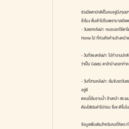
ช่วงปิดตาปกติเป็นคนอยู่นิ่งๆเฉ
ชั่วโมง ตื่นเช้าไปโรงพยาบาลเปิ
- วันแรกหลังผ่า: หมอบอกใช้ตาได
Home ไป ที่ห่วงคือห้ามล้างหน้
- วันที่สองหลังผ่า: ไปทำงานปกติ
ว่าเป็น Celeb) ตาล้าบ้างเวลาท
- วันที่สามหลังผ่า: เริ่มขับรถวั
อยู่ดี
ตอนนี้เริ่มอาบน้ำ ล้างหน้า สระผ
ต้องใส่แว่นดำไปก่อน ซึ่งจะดีขึ้นใ
ข้อมูลเพิ่มเติมสำหรับคนที่คิดจะท