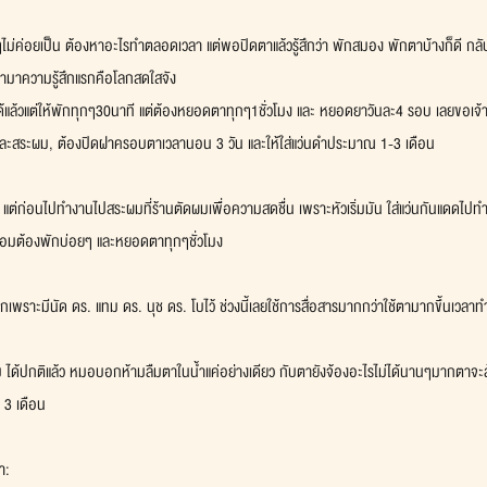
ยๆไม่ค่อยเป็น ต้องหาอะไรทำตลอดเวลา แต่พอปิดตาแล้วรู้สึกว่า พักสมอง พักตาบ้างก็ดี ก
ดตามาความรู้สึกแรกคือโลกสดใสจัง
้แล้วแต่ให้พักทุกๆ30นาที แต่ต้องหยอดตาทุกๆ1ชั่วโมง และ หยอดยาวันละ4 รอบ เลยขอเจ้า
าและสระผม, ต้องปิดฝาครอบตาเวลานอน 3 วัน และให้ใส่แว่นดำประมาณ 1-3 เดือน
 แต่ก่อนไปทำงานไปสระผมที่ร้านตัดผมเพื่อความสดชื่น เพราะหัวเริ่มมัน ใส่แว่นกันแดดไปทำง
ำคอมต้องพักบ่อยๆ และหยอดตาทุกๆชั่วโมง
นแรกเพราะมีนัด ดร. แทม ดร. นุช ดร. โบไว้ ช่วงนี้เลยใช้การสื่อสารมากกว่าใช้ตามากขึ้นเวลา
ม ได้ปกติแล้ว หมอบอกห้ามลืมตาในน้ำแค่อย่างเดียว กับตายังจ้องอะไรไม่ได้นานๆมากตาจะล้
น 3 เดือน
ำ: