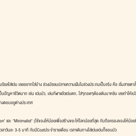
รียลใส่แว่น เลยอยากใส่บ้าง ช่วงมัธยมปลายความฝันในช่วงประถมเป็นจริง คือ เริ่มสายตาสั้
ป็นปัญหาชีวิตมาก เช่น แว่นมัว, เล่นกีฬาแล้วแว่นตก, ใส่ๆถอดๆต้องเดินมาหยิบ เลยทำให้เ
้างตอนอยูต่างประเทศ
on" และ "Minimalist" (ใช้ของให้น้อยเพื่อสร้างขยะให้โลกน้อยที่สุด กับถือครองของให้น้อยชิ้น
เวลาวันละ 3-5 นาที กับมีCostประจำรายเดือน เวลาเดินทางใส่แว่นแว่นก็ชอบมัว