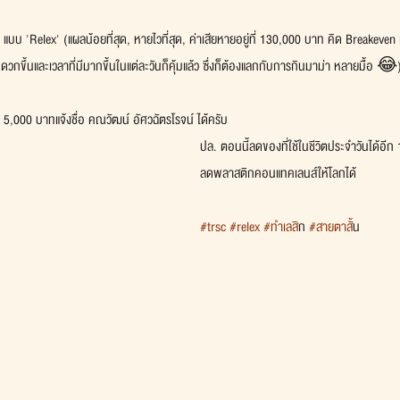
บ 'Relex' (แผลน้อยที่สุด, หายไวที่สุด, ค่าเสียหายอยู่ที่ 130,000 บาท คิด Breakeven เ
ที่สะดวกขึ้นและเวลาที่มีมากขึ้นในแต่ละวันก็คุ้มแล้ว ซึ่งก็ต้องแลกกับการกินมาม่า หลายมื้อ 😂
5,000 บาทแจ้งชื่อ คณวัฒน์ อัศวฉัตรโรจน์ ได้ครับ
ปล. ตอนนี้ลดของที่ใช้ในชีวิตประจำวันได้อีก 
ลดพลาสติกคอนแทคเลนส์ให้โลกได้
#trsc
#relex
#ทำเลส
ิก 
#สายตาส
ั้น