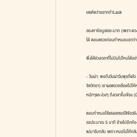
เลยคิดว่าอยากทำLasik
ลองหาข้อมูลเยอะมาก (เพราะดวงตาเ
ได้ ตอนตรวจก่อนทำหมอบอกว่ากร
พึ่งได้ช่วงเวลาที่ไม่บินไปไหนได้
- วันผ่า: พอถึงวันผ่าวันพุธที่แ
จิตวิทยา) เอาผลตรวจเลือดไปให้
หนักๆและง่วงๆ ถึงเวลาขึ้นเขียง
ตอนทำหมอใช้แสงเลเซอร์สีเขียวยิ
รอประมาณ 5 นาที ย้ายไปอีกห้อง
แม่มารับกลับ เพราะหมอไม่ให้กลับบ