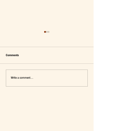
Comments
Write a comment...
เมื่อ Self-concept ถูกเติมเต็ม Fashion อาจ
แจ๊คผู้(เคย)ฆ่ายักษ์ในตลาด 
จะไม่ใช่คำตอบ
การ De-Marketing