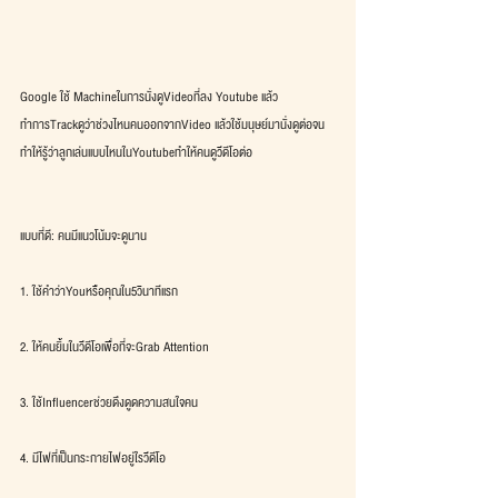
Google ใช้ Machineในการนั่งดูVideoที่ลง Youtube แล้ว
ทำการTrackดูว่าช่วงไหนคนออกจากVideo แล้วใช้มนุษย์มานั่งดูต่อจน
ทำให้รู้ว่าลูกเล่นแบบไหนในYoutubeทำให้คนดูวีดีโอต่อ
แบบที่ดี: คนมีแนวโน้มจะดูนาน
1. ใช้คำว่าYouหรือคุณใน5วินาทีแรก
2. ให้คนยิ้มในวีดีโอเพื่อที่จะGrab Attention
3. ใช้Influencerช่วยดึงดูดความสนใจคน
4. มีไฟที่เป็นกระกายไฟอยู่ใรวีดีโอ