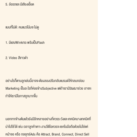
5. ล้อรถและมีเสียงเอี๊ยด
แบบที่ไม่ดี: คนแนวโน้มจะไม่ดู
1. มีแสงWinkกระพริบเป็นFlash
2. Video สีขาวดำ
อย่างไรก็ตามลูกเล่นนี้อาจจะต้องลองปรับกลับแบรนด์ให้กลมกล่อม 
Marketing เป็นอะไรที่ค่อยข้างSubjective แต่ถ้าเรามีStatมาช่วย อาจจะ
ทำให้เรามีโอกาสถูกมากขึ้น
นอกจากข้างต้นแล้วยังมีอีกหลายอย่างที่ควรระวังและเทคนิคบางเทคนิคที่
นำไปใช้ได้ เช่น เวลาลูกค้าเคาะงานวีดีโอควรจะเชคในมือถือด้วยไม่ใช่แค่
หน้าจอ หรือ กลยุทธ์Ads คือ Attract, Brand, Connect, Direct Sell 