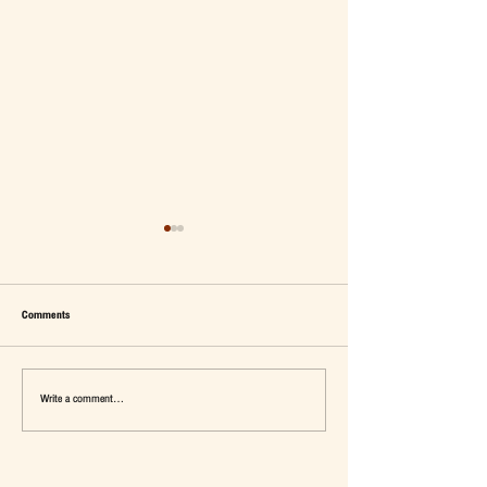
Comments
Write a comment...
เมื่อ Self-concept ถูกเติมเต็ม Fashion อาจ
แจ๊คผู้(เคย)ฆ่ายักษ์ในตลาด 
จะไม่ใช่คำตอบ
การ De-Marketing