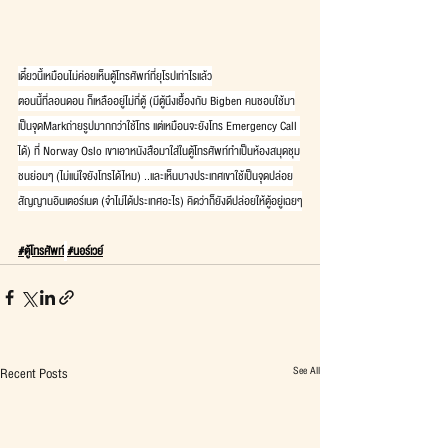
เดี๋ยวนี้เหมือนไม่ค่อยเห็นตู้โทรศัพท์ที่ยุโรปเท่าไรแล้ว
ตอนนี้ที่ลอนดอน ก็เหลืออยู่ไม่กี่ตู้ (มีตู้นึงเยื้องกับ Bigben คนชอบใช้มา
เป็นจุดMarkถ่ายรูปมากกว่าใช้โทร แต่เหมือนจะยังโทร Emergency Call 
ได้) ที่ Norway Oslo เขาเอาหนังสือมาใส่ในตู้โทรศัพท์ทำเป็นห้องสมุดชุม
ชนย่อมๆ (ไม่แน่ใจยังโทรได้ไหม) ..และเห็นบางประเทศเขาใช้เป็นจุดปล่อย
สัญญานอินเตอร์เนต (จำไม่ได้ประเทศอะไร) คิดว่าก็ยังดีปล่อยให้ตู้อยู่เฉยๆ
#ตู้โทรศัพท์
#นอร์เวย์
See All
Recent Posts