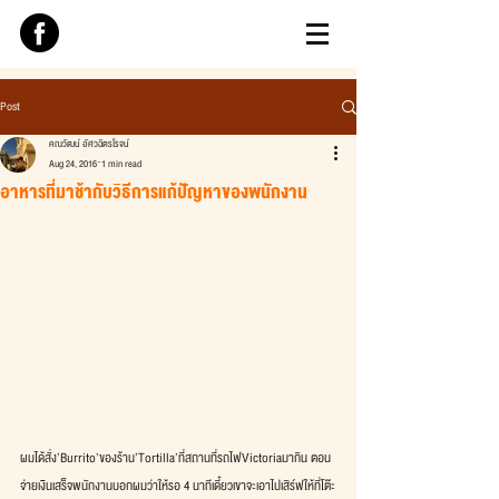
Post
คณวัฒน์ อัศวฉัตรโรจน์
Aug 24, 2016
1 min read
อาหารที่มาช้ากับวิธีการแก้ปัญหาของพนักงาน
ผมได้สั่ง’Burrito’ของร้าน’Tortilla’ที่สถานที่รถไฟVictoriaมากิน ตอน
จ่ายเงินเสร็จพนักงานบอกผมว่าให้รอ 4 นาทีเดี๋ยวเขาจะเอาไปเสิร์ฟให้ที่โต๊ะ