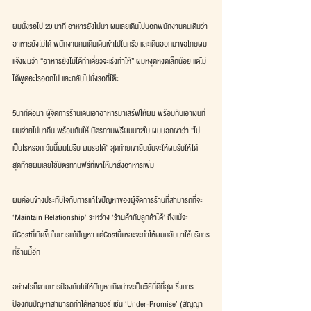
ผมนั่งรอไป 20 นาที อาหารยังไม่มา ผมเลยเดินไปบอกพนักงานคนเดิมว่า
อาหารยังไม่ได้ พนักงานคนเดิมเดินเข้าไปในครัว และเดินออกมาขอโทษผม
แจ้งผมว่า “อาหารยังไม่ได้ทำเดี๋ยวจะเร่งทำให้” ผมหงุดหงิดเล็กน้อย แต่ไม่
ได้พูดอะไรออกไป และกลับไปนั่งรอที่โต๊ะ
5นาทีต่อมา ผู้จัดการร้านเดินเอาอาหารมาเสิร์ฟให้ผม พร้อมกับเอาเงินที่
ผมจ่ายไปมาคืน พร้อมกับให้ บัตรทานฟรีผมมา2ใบ ผมบอกเขาว่า “ไม่
เป็นไรหรอก วันนี้ผมไม่รีบ ผมรอได้” สุดท้ายเขายืนยันจะให้ผมรับให้ได้ 
สุดท้ายผมเลยใช้บัตรทานฟรีที่เขาให้มาสั่งอาหารเพิ่ม
ผมค่อนข้างประทับใจกับการแก้ไขปัญหาของผู้จัดการร้านที่สามารถที่จะ 
‘Maintain Relationship’ ระหว่าง ‘ร้านค้ากับลูกค้าได้’ ถึงแม้จะ
มีCostที่เกิดขึ้นในการแก้ปัญหา แต่Costนี้แหละจะทำให้ผมกลับมาใช้บริการ
ที่ร้านนี้อีก
อย่างไรก็ตามการป้องกันไม่ให้ปัญหาเกิดน่าจะเป็นวิธีที่ดีที่สุด ซึ่งการ
ป้องกันปัญหาสามารถทำได้หลายวิธี เช่น ‘Under-Promise’ (สัญญา