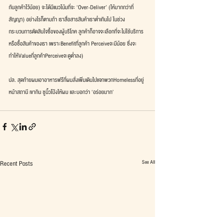
กับลูกค้าไว้น้อย) จะได้มีแนวโน้มที่จะ ‘Over-Deliver’ (ให้มากกว่าที่
สัญญา) อย่างไรก็ตามถ้า เราสื่อสารสินค้าเราต่ำเกินไป ในช่วง
กระบวนการตัดสินใจซื้อของผู้บริโภค ลูกค้าก็อาจจะเลือกที่จะไม่ใช้บริการ
หรือซื้อสินค้าของเรา เพราะBenefitที่ลูกค้า Perceiveจะมีน้อย ซึ่งจะ
ทำให้Valueที่ลูกค้าPerceiveจะดูต่ำลง)
ปล. สุดท้ายผมเอาอาหารฟรีที่ผมสั่งเพิ่มเดินไปแจกพวกHomelessที่อยู่
หน้าสถานี เขากิน ชูนิ้วโป้งให้ผม และบอกว่า ‘อร่อยมาก’
See All
Recent Posts