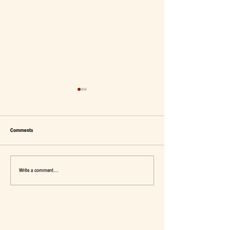
Comments
Write a comment...
เมื่อ Self-concept ถูกเติมเต็ม Fashion อาจ
แจ๊คผู้(เคย)ฆ่ายักษ์ในตลาด 
จะไม่ใช่คำตอบ
การ De-Marketing