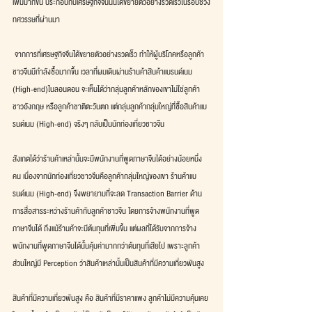
เพิ่มมากขึ้น ประกอบกับเศรษฐกิจจีนนั้นได้ขยายตัวอย่างรวดเร็วในรอบช่วง
ทศวรรษที่ผ่านมา
 จากการที่เศรษฐกิจจีนได้ขยายตัวอย่างรวดเร็ว ทำให้ผู้บริโภคหรือลูกค้า
ชาวจีนมีกำลังซื้อมากขึ้น เวลาที่ผมเดินผ่านร้านค้าสินค้าแบรนด์เนม 
(High-end)ในลอนดอน จะเห็นได้ว่ากลุ่มลูกค้าหลักของเขาไม่ใช่ลูกค้า
ชาวอังกฤษ หรือลูกค้าชาติตะวันตก แต่กลุ่มลูกค้ากลุ่มใหญ่ที่ซื้อสินค้าแบ
รนด์เนม (High-end) จริงๆ กลับเป็นนักท่องเที่ยวชาวจีน
สังเกตได้ว่าร้านค้าเหล่านั้นจะมีพนักงานที่พูดภาษาจีนได้อย่างน้อยหนึ่ง
คน เนื่องจากนักท่องเที่ยวชาวจีนคือลูกค้ากลุ่มใหญ่ของเขา ร้านค้าแบ
รนด์เนม (High-end) จึงพยายามที่จะลด Transaction Barrier ด้าน
การสื่อสารระหว่างร้านค้ากับลูกค้าชาวจีน โดยการจ้างพนักงานที่พูด
ภาษาจีนได้ ถึงแม้ร้านค้าจะมีต้นทุนที่เพิ่มขึ้น แต่ผลที่ได้รับจากการจ้าง
พนักงานที่พูดภาษาจีนได้นั้นคุ้มค่ามากกว่าต้นทุนที่เสียไป เพราะลูกค้า
ส่วนใหญ่มี Perception ว่าสินค้าเหล่านั้นเป็นสินค้าที่มีความเกี่ยวพันสูง
สินค้าที่มีความเกี่ยวพันสูง คือ สินค้าที่มีราคาแพง ลูกค้าไม่มีความคุ้นเคย