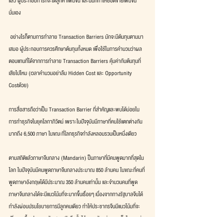
แล้ว ผู้ประกอบการก็จะได้ลูกค้าเพิ่มขึ้น และนั่นก็ทำให้ยอดขายเพิ่มขึ้น
นั่นเอง
 อย่างไรก็ตามการทำลาย Transaction Barriers มักจะมีต้นทุนตามมา
เสมอ ผู้ประกอบการควรศึกษาต้นทุนทั้งหมด เพื่อใช้ในการคำนวนว่าผล
ตอบแทนที่ได้จากการทำลาย Transaction Barriers คุ้มค่ากับต้นทุนที่
เสียไปไหม (เวลาคำนวนอย่าลืม Hidden Cost และ Opportunity 
Costด้วย)
การสื่อสารถือว่าเป็น Transaction Barrier ที่สำคัญและพบได้บ่อยใน
การทำธุรกิจในยุคโลกาภิวัตน์ เพราะในปัจจุบันมีภาษาที่คนใช้แตกต่างกัน
มากถึง 6,500 ภาษา ในขณะที่โลกธุรกิจกำลังหลอมรวมเป็นหนึ่งเดียว
ตามสถิติแล้วภาษาจีนกลาง (Mandarin) ป็นภาษาที่มีคนพูดมากที่สุดใน
โลก ในปัจจุบันมีคนพูดภาษาจีนกลางประมาณ 850 ล้านคน ในขณะที่คนที่
พูดภาษาอังกฤษได้มีประมาณ 350 ล้านคนเท่านั้น และจำนวนคนที่พูด
ภาษาจีนกลางได้จะมีแนวโน้มที่จะมากขึ้นเรื่อยๆ เนื่องจากทางรัฐบาลจีนได้
กำลังผ่อนปรนโยบายการมีลูกคนเดียว ทำให้ประชากรจีนมีแนวโน้มที่จะ