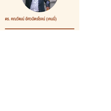
ดร. คณวัฒน์ อัศวฉัตรโรจน์ (เคนนี่)
‣ ปริญญาตรี
การตลาด (เกียรตินิยม)
(คณะพาณิชยศาสตร์ และ การบัญชีมหาวิทยาลัยธรรมศาสตร์)
‣ ปริญญาโท MSc Strategic Marketing (Dean's List for
Academic Excellence)
Imperial College London 2014-15
‣ ปริญญาเอก Marketing & Reputation (ทุนให้เปล่าเต็มจำนวน)
University of Reading (Henley Business School)
‣ ประสบการณ์ทำงานในบริษัทเอกชนกว่า 10 ปี ทั้งในประเทศไทย และ
อังกฤษ (ด้านการตลาด
ต่างประเทศ, กลยุทธ์การตลาด, Digital Marketing, Marketing
Research)
‣ Guest Speaker ให้กับมหาวิทยาลัยในประเทศไทย และ อังกฤษ